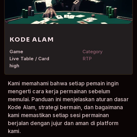
KODE ALAM
Game
Category
Live Table / Card
RTP
high
Kami memahami bahwa setiap pemain ingin
mengerti cara kerja permainan sebelum
memulai. Panduan ini menjelaskan aturan dasar
Kode Alam, strategi bermain, dan bagaimana
kami memastikan setiap sesi permainan
berjalan dengan jujur dan aman di platform
kami.