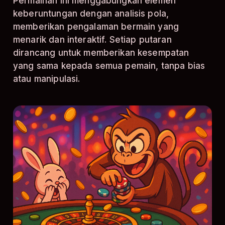
Permainan ini menggabungkan elemen
keberuntungan dengan analisis pola,
memberikan pengalaman bermain yang
menarik dan interaktif. Setiap putaran
dirancang untuk memberikan kesempatan
yang sama kepada semua pemain, tanpa bias
atau manipulasi.