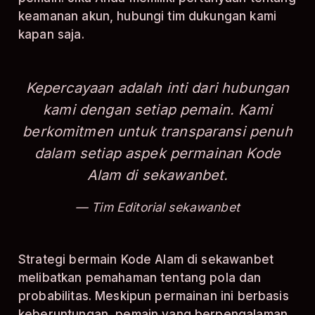
keamanan akun, hubungi tim dukungan kami
kapan saja.
Kepercayaan adalah inti dari hubungan
kami dengan setiap pemain. Kami
berkomitmen untuk transparansi penuh
dalam setiap aspek permainan Kode
Alam di sekawanbet.
Tim Editorial sekawanbet
Strategi bermain Kode Alam di sekawanbet
melibatkan pemahaman tentang pola dan
probabilitas. Meskipun permainan ini berbasis
keberuntungan, pemain yang berpengalaman