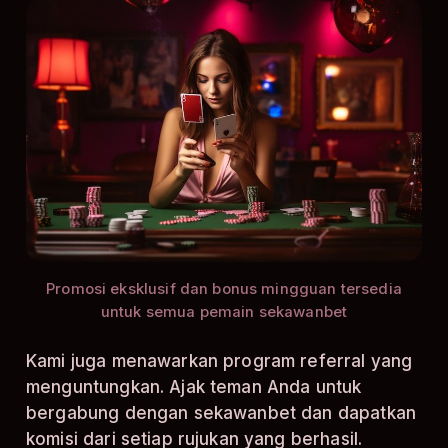
Promosi eksklusif dan bonus mingguan tersedia
untuk semua pemain sekawanbet
Kami juga menawarkan program referral yang
menguntungkan. Ajak teman Anda untuk
bergabung dengan sekawanbet dan dapatkan
komisi dari setiap rujukan yang berhasil.