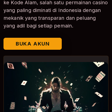
ke Kode Alam, salah satu permainan casino
yang paling diminati di Indonesia dengan
mekanik yang transparan dan peluang
yang adil bagi setiap pemain.
BUKA AKUN