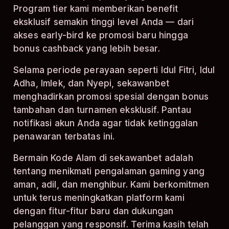
Program tier kami memberikan benefit
eksklusif semakin tinggi level Anda — dari
akses early-bird ke promosi baru hingga
bonus cashback yang lebih besar.
Selama periode perayaan seperti Idul Fitri, Idul
Adha, Imlek, dan Nyepi, sekawanbet
menghadirkan promosi spesial dengan bonus
tambahan dan turnamen eksklusif. Pantau
notifikasi akun Anda agar tidak ketinggalan
penawaran terbatas ini.
Bermain Kode Alam di sekawanbet adalah
tentang menikmati pengalaman gaming yang
aman, adil, dan menghibur. Kami berkomitmen
untuk terus meningkatkan platform kami
dengan fitur-fitur baru dan dukungan
pelanggan yang responsif. Terima kasih telah