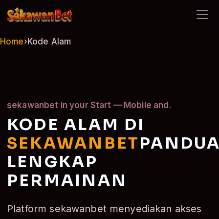
sekawanbet
Home
›
Kode Alam
sekawanbet in your Start — Mobile and.
KODE ALAM DI
SEKAWANBET
PANDU
LENGKAP
PERMAINAN
Platform sekawanbet menyediakan akses