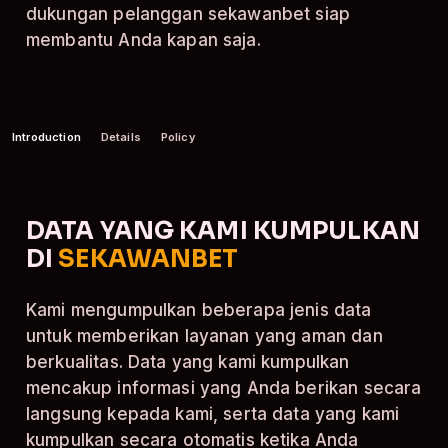
dukungan pelanggan sekawanbet siap
membantu Anda kapan saja.
Introduction
Details
Policy
DATA YANG KAMI KUMPULKAN
DI
SEKAWANBET
Kami mengumpulkan beberapa jenis data
untuk memberikan layanan yang aman dan
berkualitas. Data yang kami kumpulkan
mencakup informasi yang Anda berikan secara
langsung kepada kami, serta data yang kami
kumpulkan secara otomatis ketika Anda