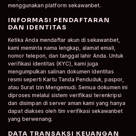
menggunakan platform sekawanbet.
INFORMASI PENDAFTARAN
DAN IDENTITAS
Ketika Anda mendaftar akun di sekawanbet,
kami meminta nama lengkap, alamat email,
nomor telepon, dan tanggal lahir Anda. Untuk
verifikasi identitas (KYC), kami juga
mengumpulkan salinan dokumen identitas
resmi seperti Kartu Tanda Penduduk, paspor,
atau Surat Izin Mengemudi. Semua dokumen ini
diproses melalui sistem verifikasi terenkripsi
dan disimpan di server aman kami yang hanya
dapat diakses oleh tim verifikasi sekawanbet
yang berwenang.
DATA TRANSAKSI KEUANGAN