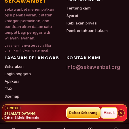
SEKAWANBET
Tentang kami
sekawanbet menempatkan
opsi pembayaran, catatan
Syarat
kategori permainan, dan
Kebijakan privasi
panduan akun dalam satu
Pemberitahuan hukum
tempat bagi pengguna di
wilayah layanan.
Layanan hanya tersedia jika
diizinkan hukum setempat.
LAYANAN PELANGGAN
KONTAK KAMI
Buka akun
info@sekawanbet.org
Login anggota
Aplikasi
FAQ
Sitemap
×
© 2026 sekawanbet — hak cipta dilindungi.
Daftar Sekarang
Masuk
SELAMAT DATANG
Platform berbasis layanan
Daftar & Mulai Bermain