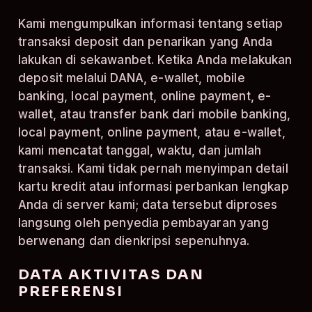
Kami mengumpulkan informasi tentang setiap
transaksi deposit dan penarikan yang Anda
lakukan di sekawanbet. Ketika Anda melakukan
deposit melalui DANA, e-wallet, mobile
banking, local payment, online payment, e-
wallet, atau transfer bank dari mobile banking,
local payment, online payment, atau e-wallet,
kami mencatat tanggal, waktu, dan jumlah
transaksi. Kami tidak pernah menyimpan detail
kartu kredit atau informasi perbankan lengkap
Anda di server kami; data tersebut diproses
langsung oleh penyedia pembayaran yang
berwenang dan dienkripsi sepenuhnya.
DATA AKTIVITAS DAN
PREFERENSI